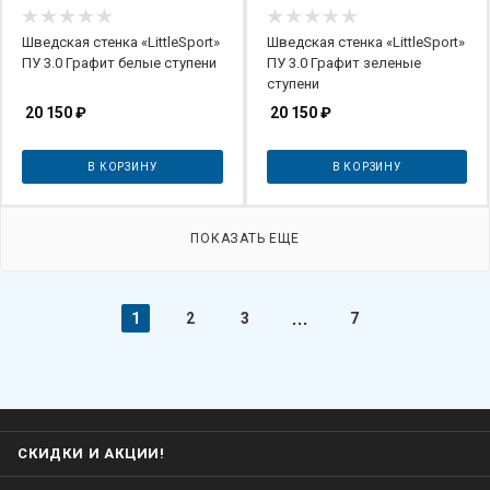
Шведская стенка «LittleSport»
Шведская стенка «LittleSport»
ПУ 3.0 Графит белые ступени
ПУ 3.0 Графит зеленые
ступени
20 150
₽
20 150
₽
В КОРЗИНУ
В КОРЗИНУ
ПОКАЗАТЬ ЕЩЕ
1
2
3
7
СКИДКИ И АКЦИИ!