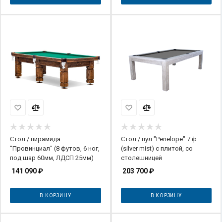
Стол / пирамида
Стол / пул "Penelope" 7 ф
"Провинциал" (8 футов, 6 ног,
(silver mist) с плитой, со
под шар 60мм, ЛДСП 25мм)
столешницей
141 090
₽
203 700
₽
В КОРЗИНУ
В КОРЗИНУ