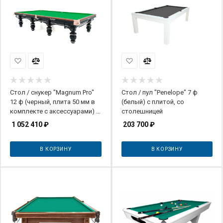
Стол / снукер "Magnum Pro"
Стол / пул "Penelope" 7 ф
12 ф (черный, плита 50 мм в
(белый) с плитой, со
комплекте с аксессуарами) с
столешницей
системой подогрева плит
1 052 410
₽
203 700
₽
В КОРЗИНУ
В КОРЗИНУ