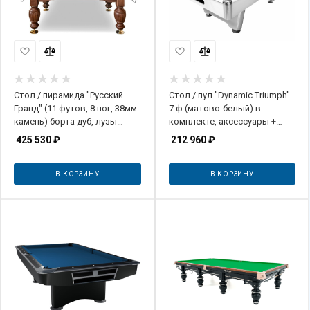
Стол / пирамида "Русский
Стол / пул "Dynamic Triumph"
Гранд" (11 футов, 8 ног, 38мм
7 ф (матово-белый) в
камень) борта дуб, лузы
комплекте, аксессуары +
премиум
сукно
425 530
₽
212 960
₽
В КОРЗИНУ
В КОРЗИНУ