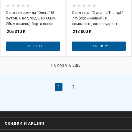
Стол / пирамида "Онега" (8
Стол / пул "Dynamic Triumph"
футов, 6 ног, под шар 60мм,
7 ф (коричневый) в
25мм камень) борта ясень
комплекте, аксессуары +
сукно
205 310
₽
213 000
₽
В КОРЗИНУ
В КОРЗИНУ
ПОКАЗАТЬ ЕЩЕ
1
2
СКИДКИ И АКЦИИ!