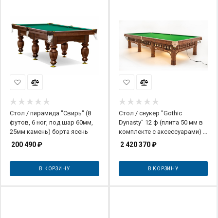
Стол / пирамида "Свирь" (8
Стол / снукер "Gothic
футов, 6 ног, под шар 60мм,
Dynasty" 12 ф (плита 50 мм в
25мм камень) борта ясень
комплекте с аксессуарами) с
системой подогрева плит
200 490
₽
2 420 370
₽
В КОРЗИНУ
В КОРЗИНУ