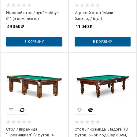
Игровой стол / пул "Hobby II
Игровой стол "Мини-
6' " (в комплекте)
бильярд" (пул)
49 360
₽
11 040
₽
В КОРЗИНУ
В КОРЗИНУ
Стол / пирамида
Стол / пирамида "Ладога" (8
"Провинциал" (7 футов, 4
футов, 6 ног, под шар 60мм,