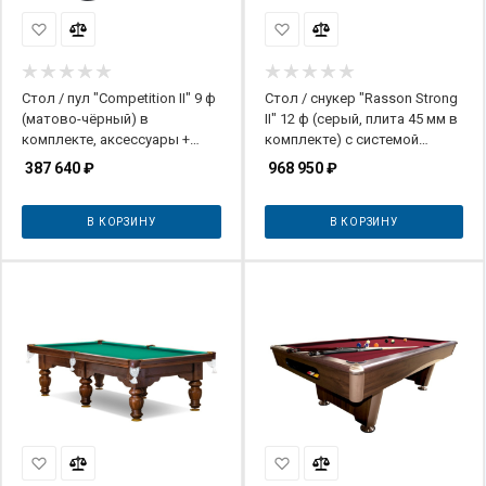
Стол / пул "Competition II" 9 ф
Стол / снукер "Rasson Strong
(матово-чёрный) в
II" 12 ф (серый, плита 45 мм в
комплекте, аксессуары +
комплекте) с системой
сукно
подогрева плит
387 640
₽
968 950
₽
В КОРЗИНУ
В КОРЗИНУ